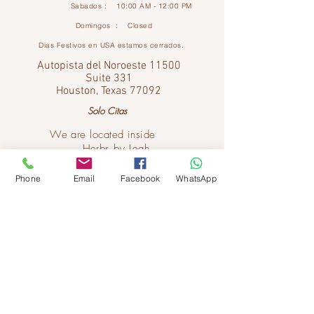
Sabados : 10:00 AM - 12:00 PM
Domingos : Closed
Dias Festivos en USA estamos cerrados.
Autopista del Noroeste 11500
Suite 331
Houston, Texas 77092
Solo Citas
We are located inside
Herbs by Leah
Phone
Email
Facebook
WhatsApp
Con licencia en Texas

Si no puede avisarnos con 48 horas de antelación como
mínimo, salvo en casos de circunstancias excepcionales,
MT126647 - David J. Ortiz

se le cobrará el importe total de lo que habría sido su
MT126790 - Loida L. Ortiz

tarifa de tratamiento.
Condiciones de servicio
ME8516
