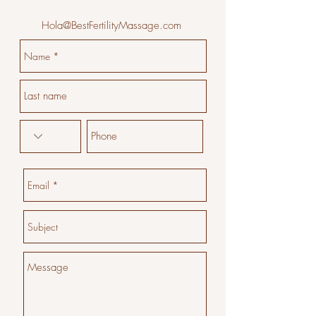
Hola@BestFertilityMassage.com