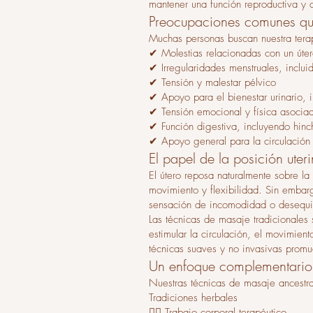
mantener una función reproductiva y 
Preocupaciones comunes que
Muchas personas buscan nuestra tera
✔ Molestias relacionadas con un úte
✔ Irregularidades menstruales, inclu
✔ Tensión y malestar pélvico
✔ Apoyo para el bienestar urinario, 
✔ Tensión emocional y física asociad
✔ Función digestiva, incluyendo hinc
✔ Apoyo general para la circulación pé
El papel de la posición uter
El útero reposa naturalmente sobre la
movimiento y flexibilidad. Sin embar
sensación de incomodidad o desequil
Las técnicas de masaje tradicionales
estimular la circulación, el movimient
técnicas suaves y no invasivas promu
Un enfoque complementario 
Nuestras técnicas de masaje ancestral
Tradiciones herbales
💆‍♀️ Trabajo corporal terapéutico