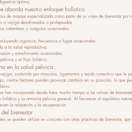
digestiva óptima.
 aborda nuestro enfoque holístico
pia de masaje especializada como parte de su viaje de bienestar por 
ro o vejiga desalineados o prolapsados
idos calambres y coágulos ocasionales.
incluyendo urgencia, frecuencia o fugas ocasionales.
a a la salud reproductiva
hazón y estreñimiento ocasionales.
lvica y el flujo linfático.
ina en la salud pélvica
 vejiga, sostenido por músculos, ligamentos y tejido conectivo que le p
go, ciertos factores pueden provocar cambios en su posición, lo que pue
ibrio.
 se han incorporado desde hace mucho tiempo a las rutinas de bienestar 
o linfático y la armonía pélvica general. Al favorecer el equilibrio natur
even la relajación y la recuperación.
del bienestar
es se pueden utilizar en conjunto con otras prácticas de bienestar, que