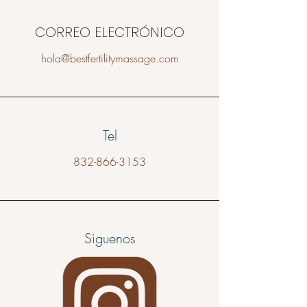
✨ Experimenta hoy el poder de la 
sanación holística. Permítenos 
CORREO ELECTRÓNICO
acompañarte en tu camino hacia la 
plenitud.
hola@bestfertilitymassage.com
Tel
832-866-3153
Siguenos